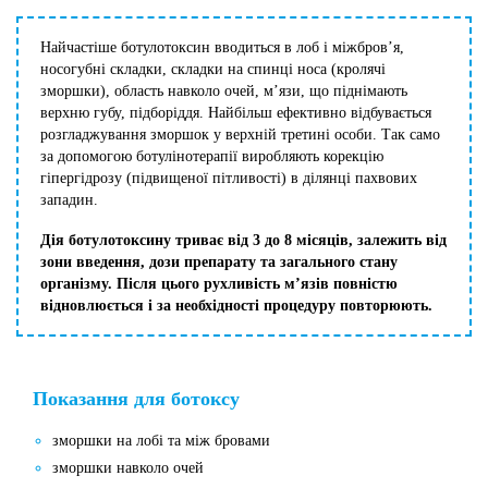
Найчастіше ботулотоксин вводиться в лоб і міжбров’я,
носогубні складки, складки на спинці носа (кролячі
зморшки), область навколо очей, м’язи, що піднімають
верхню губу, підборіддя. Найбільш ефективно відбувається
розгладжування зморшок у верхній третині особи. Так само
за допомогою ботулінотерапії виробляють корекцію
гіпергідрозу (підвищеної пітливості) в ділянці пахвових
западин.
Дія ботулотоксину триває від 3 до 8 місяців, залежить від
зони введення, дози препарату та загального стану
організму. Після цього рухливість м’язів повністю
відновлюється і за необхідності процедуру повторюють.
Показання для ботоксу
зморшки на лобі та між бровами
зморшки навколо очей