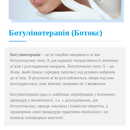
Ботулінотерапія (Ботокс)
Ботулінотерапія
– це ін’єкційне введення в м’язи
ботулотоксину типу А для корекції гіперактивності мімічних
м’язів і розгладження зморшок. Ботулотоксин типу А – це
білок, який блокує передачу імпульсу від рухових нейронів
до м’язів. В результаті м’яз розслаблюється, шкіра над нею
розгладжується, нові мімічні зморшки не з’являються.
Ботулінотерапія одна із найбільш затребуваних і безпечних
процедур у косметології, т.к. є дозозалежною, дія
ботулотоксину завжди локальна і повністю оборотна, а
проведення самої процедури практично безболісне і не
вимагає попередньої анестезії.