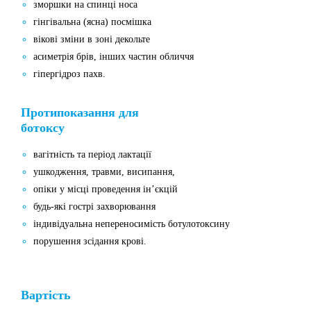
зморшки на спинці носа
гінгівальна (ясна) посмішка
вікові зміни в зоні декольте
асиметрія брів, інших частин обличчя
гіпергідроз пахв.
Протипоказання для
ботоксу
вагітність та період лактації
ушкодження, травми, висипання,
опіки у місці проведення ін’єкцій
будь-які гострі захворювання
індивідуальна непереносимість ботулотоксину
порушення зсідання крові.
Вартість