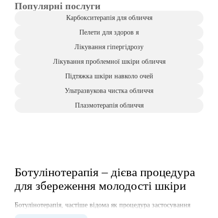
Популярні послуги
Карбокситерапія для обличчя
Пелети для здоров я
Лікування гіпергідрозу
Лікування проблемної шкіри обличчя
Підтяжка шкіри навколо очей
Ультразвукова чистка обличчя
Плазмотерапія обличчя
Ботулінотерапія – дієва процедура
для збереження молодості шкіри
Ботулінотерапія, частіше відома як процедура застосування
ботоксу, стала одним із найпопулярніших та ефективних