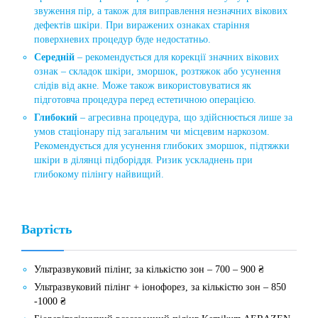
звуження пір, а також для виправлення незначних вікових
дефектів шкіри. При виражених ознаках старіння
поверхневих процедур буде недостатньо.
Середній
– рекомендується для корекції значних вікових
ознак – складок шкіри, зморшок, розтяжок або усунення
слідів від акне. Може також використовуватися як
підготовча процедура перед естетичною операцією.
Глибокий
– агресивна процедура, що здійснюється лише за
умов стаціонару під загальним чи місцевим наркозом.
Рекомендується для усунення глибоких зморшок, підтяжки
шкіри в ділянці підборіддя. Ризик ускладнень при
глибокому пілінгу найвищий.
Вартість
Ультразвуковий пілінг, за кількістю зон – 700 – 900 ₴
Ультразвуковий пілінг + іонофорез, за ​​кількістю зон – 850
-1000 ₴