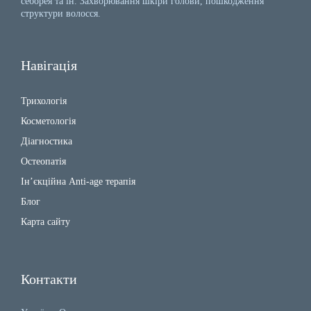
себорея та ін. Захворювання шкіри голови, пошкодження
структури волосся.
Навігація
Трихологія
Косметологія
Діагностика
Остеопатія
Ін’єкційна Anti-age терапія
Блог
Карта сайту
Контакти