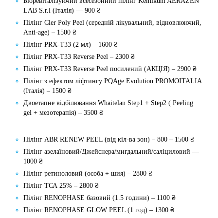
Біоревіталізуючий всесезонний пілінг Kemikum AERAZEN
LAB S.r.l (Італія) — 900 ₴
Пілінг Cler Poly Peel (середній лікувальний, відновлюючий,
Anti-age) – 1500 ₴
Пілінг PRX-Т33 (2 мл) – 1600 ₴
Пілінг PRX-T33 Reverse Peel – 2300 ₴
Пілінг PRX-T33 Reverse Peel посилений (АКЦІЯ) – 2900 ₴
Пілінг з ефектом ліфтингу PQAge Evolution PROMOITALIA
(Італія) – 1500 ₴
Двоетапне відбілювання Whaitelan Step1 + Step2 ( Peeling
gel + мезотерапія) – 3500 ₴
Пілінг ABR RENEW PEEL (від кіл-ва зон) – 800 – 1500 ₴
Пілінг азелаїновий/Джейснера/мигдальний/саліциловий —
1000 ₴
Пілінг ретиноловий (особа + шия) – 2800 ₴
Пілінг ТСА 25% – 2800 ₴
Пілінг RENOPHASE базовий (1.5 години) – 1100 ₴
Пілінг RENOPHASE GLOW PEEL (1 год) – 1300 ₴