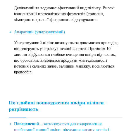
Делікатний та водночас ефективний вид пілінгу. Високі
концентрації протеолітичних ферментів (трипсин,
хімотрипсин, папаїн) сприяють відлущуванню.
Апаратний (ультразвуковий)
Ультразвуковий пілінг виконують за допомогою приладів,
що генерують ультразвук певної частоти. Протягом 10
хвилин відбувається глибоке очищення шкіри від часток,
що ороговіли, виводяться продукти життєдіяльності
потових і сальних залоз, залишки макіяжу, посилюється
кровообіг.
По глибині пошкодження шкіри пілінги
розрізняють
Поверхневий
– застосовується для оздоровлення
проблемної жирної шкіри, лікування висипу вугрів і