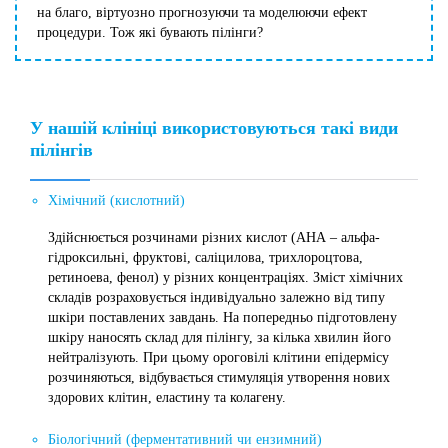
на благо, віртуозно прогнозуючи та моделюючи ефект
процедури. Тож які бувають пілінги?
У нашій клініці використовуються такі види
пілінгів
Хімічний (кислотний)
Здійснюється розчинами різних кислот (АНА – альфа-
гідроксильні, фруктові, саліцилова, трихлороцтова,
ретиноева, фенол) у різних концентраціях. Зміст хімічних
складів розраховується індивідуально залежно від типу
шкіри поставлених завдань. На попередньо підготовлену
шкіру наносять склад для пілінгу, за кілька хвилин його
нейтралізують. При цьому ороговілі клітини епідермісу
розчиняються, відбувається стимуляція утворення нових
здорових клітин, еластину та колагену.
Біологічний (ферментативний чи ензимний)