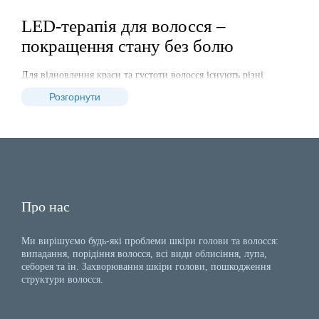
LED-терапія для волосся –
покращення стану без болю
Для відновлення краси та густоти волосся існують різні
методики. Не завжди бальзами й маски можуть вирішити
Розгорнути
проблему. Якщо волосся стало тьмяним і ламким, саме час
звернутися до трихолога.
Однією з ефективних процедур є світлодіодна терапія. Під час
сеансу використовується світло з певною довжиною хвилі, яке
позитивно впливає на функціональність клітин шкіри,
зменшує запалення та стимулює процеси омолодження.
Здорові шкірні покриви – запорука гарного вигляду волосся.
Про нас
Як діє світлолікування?
Ми вирішуємо будь-які проблеми шкіри голови та волосся:
випадання, порідіння волосся, всі види облисіння, лупа,
Шкіра виконує захисну функцію й містить багато біологічно
себорея та ін. Захворювання шкіри голови, пошкодження
активних точок, що представляють собою надчутливі
структури волосся.
рецептори, які реагують на зовнішні подразники. Ці точки
з'єднані в меридіани, що передають сигнали органам та
нервовій системі.