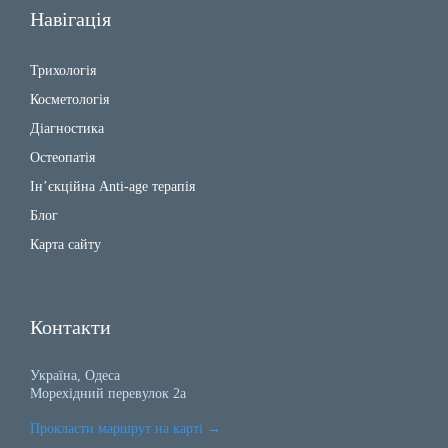
Навігація
Світлолікування базується на фотобіологічному процесі.
Взаємодія світла з молекулами викликає електронне збудження
Трихологія
молекул. Цей процес має кілька етапів:
Косметологія
Молекули активуються під впливом світлового
Діагностика
випромінювання, утворюється хромофор.
Енергія хромофора передається до навколишніх тканин,
Остеопатія
викликаючи їх нагрівання.
Ін’єкційна Anti-age терапія
Запускаються хімічні реакції, утворюються первинні
Блог
фотопродукти.
Ефект підсилюється, формуються стабільні сполуки, що
Карта сайту
позитивно впливають на організм.
Виникає макробіологічний ефект.
Контакти
Хромотерапія впливає на різні рівні організму. Зміна заряду
клітин посилює їх репаративні здібності. На тканинному рівні
змінюється кислотність міжклітинної рідини, покращується
Україна, Одеса
мікроциркуляція.
Морехідний перевулок 2а
ПУВА-терапія
, яка ефективно бореться з алопецією та іншими
Прокласти маршрут на карті
→