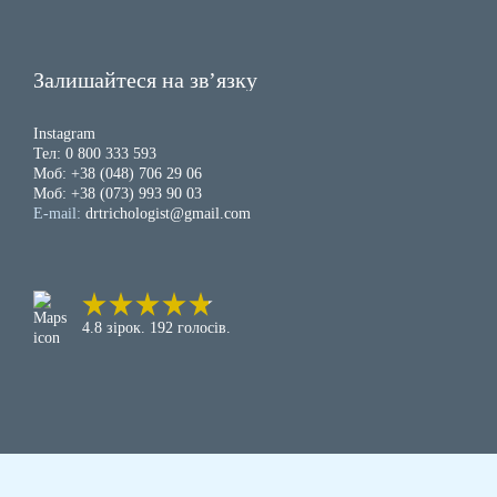
проблемами, протипоказана вагітним, людям з епілепсією,
онкологічними захворюваннями або кардіостимулятором.
Фототерапія – який ефект можна очікувати?
Залишайтеся на зв’язку
Після процедури відбуваються детоксикаційні, антистресові та
антиоксидантні реакції. ЛЕД-промені стимулюють вироблення
Instagram
протимікробних і противірусних речовин.
Тел: 0 800 333 593
Моб: +38 (048) 706 29 06
LED-фототерапія
має такі переваги:
Моб: +38 (073) 993 90 03
E-mail:
drtrichologist@gmail.com
відсутність ушкоджень шкіри;
безпечність та безболісність;
заспокійливий і знеболювальний ефект;
універсальність.
4.8 зірок. 192 голосів.
Тривалість курсу світлотерапії
Залежить від ступеня пошкодження шкіри та волосся:
дифузне випадіння – 15 процедур, 3 рази на тиждень;
андрогенетична алопеція – 15 процедур, 2 рази на тиждень;
осередкова алопеція – 25 процедур, 2 рази на тиждень.