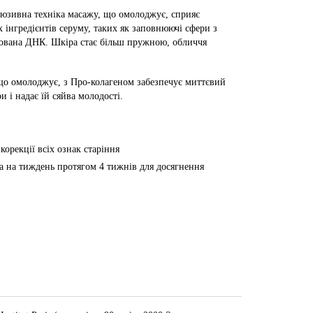
люзивна техніка масажу, що омолоджує, сприяє
інгредієнтів серуму, таких як заповнюючі сфери з
зована ДНК. Шкіра стає більш пружною, обличчя
 що омолоджує, з Про-колагеном забезпечує миттєвий
 і надає їй сяйва молодості.
 корекції всіх ознак старіння
а на тиждень протягом 4 тижнів для досягнення