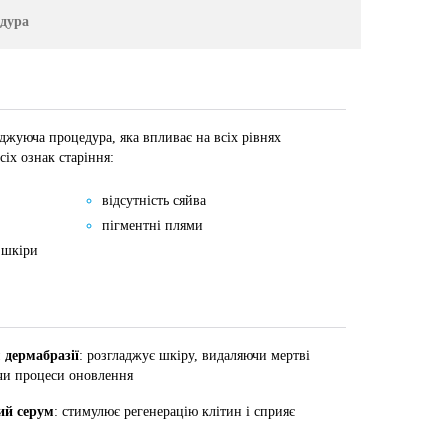
дура
уюча процедура, яка впливає на всіх рівнях
сіх ознак старіння:
відсутність сяйва
пігментні плями
 шкіри
дермабразії
: розгладжує шкіру, видаляючи мертві
чи процеси оновлення
ий серум
: стимулює регенерацію клітин і сприяє