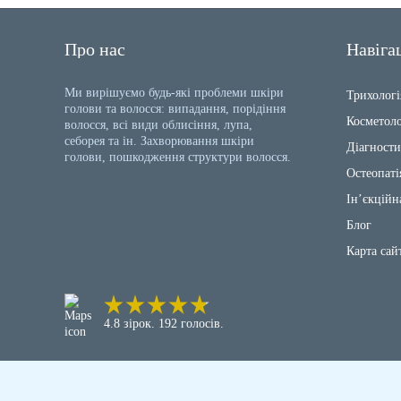
Про нас
Навіга
Ми вирішуємо будь-які проблеми шкіри
Трихологі
голови та волосся: випадання, порідіння
Косметоло
волосся, всі види облисіння, лупа,
себорея та ін. Захворювання шкіри
Діагности
голови, пошкодження структури волосся.
Остеопаті
Ін’єкційн
Блог
Карта сай
4.8 зірок. 192 голосів.
© 2025 - Всі права захищені