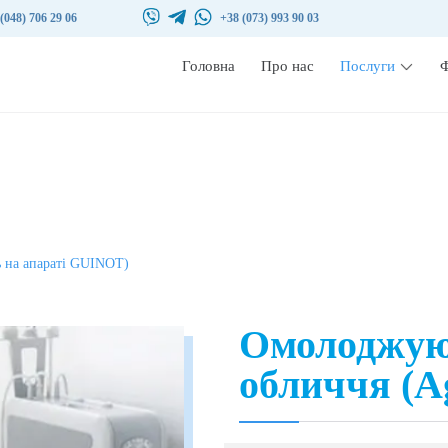
(048) 706 29 06
+38 (073) 993 90 03
Головна
Про нас
Послуги
Ф
ь на апараті GUINOT)
Омолоджую
обличчя (