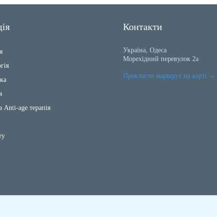
ція
Контакти
Україна, Одеса
я
Морехідний перевулок 2а
гія
Прокласти маршрут на карті
→
ка
я
а Anti-age терапія
ту