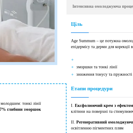
Інтенсивна омолоджуюча проце
Ціль
Age Summum – це потужна омолодж
епідермісу та дерми для корекції в
зморшки та тонкі лінії
зниження тонусу та пружності
Етапи процедури
 молодшим: тонкі лінії
I.
Ексфолюючий крем з ефектом 
,7% глибини зморшок
клітини на поверхні та стимулюю
ІІ.
Регенеративний омолоджуюч
освітленню пігментних плям