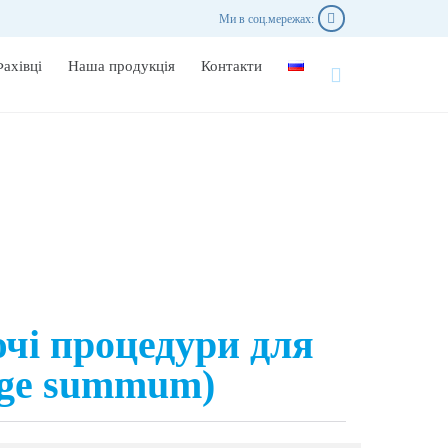

Ми в соц.мережах:
Skip
ахівці
Наша продукція
Контакти

to
content
чі процедури для
Age summum)