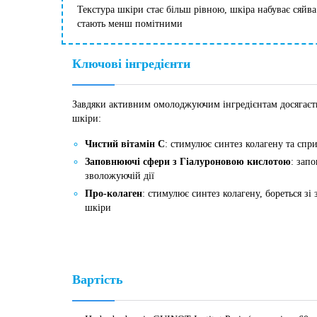
Текстура шкіри стає більш рівною, шкіра набуває сяйв
стають менш помітними
Ключові інгредієнти
Завдяки активним омолоджуючим інгредієнтам досягає
шкіри:
Чистий вітамін С
: стимулює синтез колагену та спр
Заповнюючі сфери з Гіалуроновою кислотою
: зап
зволожуючій дії
Про-колаген
: стимулює синтез колагену, бореться з
шкіри
Вартість