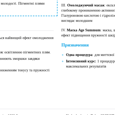
а молодості. Пігментні плями
ІІІ.
Омолоджуючий масаж
: екск
глибокому проникненню активних 
Гіалуроновою кислотою і гідролі
виглядає молодшим
IV.
Маска Age Summum
: маска,
ефект підвищення пружності шкіри
ться найвищий ефект омолодження
Призначення
ияє освітленню пігментних плям.
Одна процедура
: для миттєвої
овнюють зморшки завдяки
Інтенсивний курс:
1 процедур
максимальних результатів
і зниженням тонусу та пружності