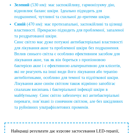
Зелений
(530 нм): має заспокійливу, гармонізуючу дію,
відновлює баланс шкіри. Ідеально підходить для
подразненої, чутливої ​​та схильної до еритеми шкіри.
Синій
(470 нм): має протизапальні, заспокійливі та цілющі
властивості. Прекрасно підходить для проблемної, запаленої
та роздратованої шкіри.
Синє світло має дуже потужні антибактеріальні властивості
для лікування акне та проблемної шкіри без подразнення.
Вплив синього світла є особливо ефективним засобом для
лікування акне, так як він бореться з пропіоновою
бактерією акне і є ефективною альтернативою для клієнтів,
які не реагують на інші види його лікування або терапію
антибіотиками, особливо для темної та підліткової шкіри.
Лікування акне синім світлом також відмінно запобігає
спалахам висипань і бактеріальної інфекції шкіри в
майбутньому. Синє світло забезпечує всі антибактеріальні
переваги, пов’язані із сонячним світлом, але без шкідливих
та руйнівних ультрафіолетових променів.
Найкращі результати дає курсове застосування LED-терапії,