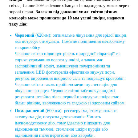
світла, і лише 20% світлових імпульсів надходять у мозок через
зорові нерви.
Залежно від довжини хвилі світло різних
кольорів може проникати до 10 мм углиб шкіри, надаючи
таку дію:
Червоний
(620нм): оптимальне лікування для зрілої шкіри,
яка потребує стимуляції. Помітне поліпшення метаболізму
та кровообігу.
Червоне світло підвищує рівень природної гідратації та
сприяє утриманню вологи у шкірі, а також має
заспокійливий ефект, зменшуючи почервоніння та
запалення. LED фототерапія ефективно звужує пори,
регулює вироблення шкірного сала та покращує кровообіг.
Червоне світло також пройшло медичну атестацію для
лікування розацеа. Червоне світло забезпечує видимі
результати негайно після першої процедури: шкіра стає
більш рівною, зволоженою та гладкою зі здоровим сяйвом.
Помаранчевий
(600 нм): регенеруюча, стимулююча та
активуюча дія, потужна детоксикація. Чинить
імуномодулюючу дію, тому ідеально підходить для
відновлення тьмяної, стомленої шкіри курців або
відновлення після перевтоми або хвороби.