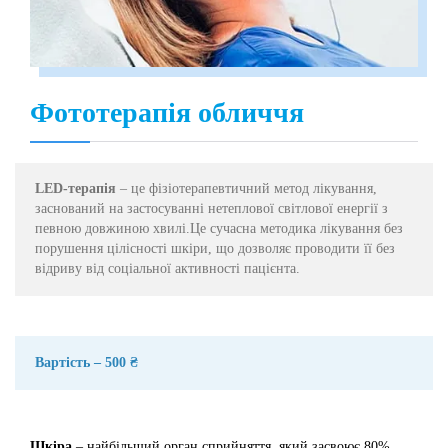
Фототерапія обличчя
LED-терапія
– це фізіотерапевтичний метод лікування,
заснований на застосуванні нетеплової світлової енергії з
певною довжиною хвилі.Це сучасна методика лікування без
порушення цілісності шкіри, що дозволяє проводити її без
відриву від соціальної активності пацієнта.
Вартість – 500 ₴
Шкіра
– найбільший орган сприйняття, який засвоює 80%