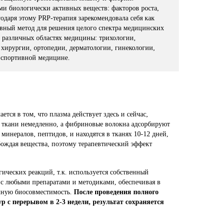
и биологически активных веществ: факторов роста,
одаря этому PRP-терапия зарекомендовала себя как
вный метод для решения целого спектра медицинских
 различных областях медицины: трихологии,
 хирургии, ортопедии, дерматологии, гинекологии,
 спортивной медицине.
тся в том, что плазма действует здесь и сейчас,
в ткани немедленно, а фибриновые волокна адсорбируют
минералов, пептидов, и находятся в тканях 10-12 дней,
бождая вещества, поэтому терапевтический эффект
ических реакций, т.к. используется собственный
я с любыми препаратами и методиками, обеспечивая в
лную биосовместимость.
После проведения полного
ур с перерывом в 2-3 недели, результат сохраняется