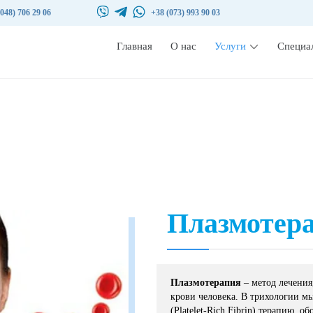
(048) 706 29 06
+38 (073) 993 90 03
Главная
О нас
Услуги
Специа
Плазмотер
Плазмотерапия
– метод лечения
крови человека. В трихологии мы
(Platelet-Rich Fibrin) терапию,