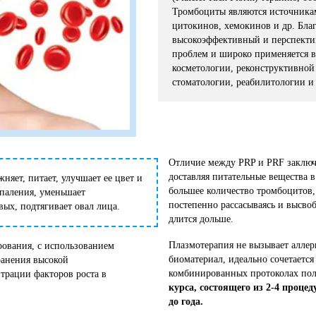
Тромбоциты являются источникам
цитокинов, хемокинов и др. Благ
высокоэффективный и перспекти
проблем и широко применяется в
косметологии, реконструктивной
стоматологии, реабилитологии и
Отличие между PRP и PRF заключае
доставляя питательные вещества 
няет, питает, улучшает ее цвет и
большее количество тромбоцитов, 
спаления, уменьшает
постепенно рассасываясь и высво
ых, подтягивает овал лица.
длится дольше.
Плазмотерапия не вызывает аллерг
ования, с использованием
биоматериал, идеально сочетаетс
ранения высокой
комбинированных протоколах по
трации факторов роста в
курса, состоящего из 2-4 процед
до года.