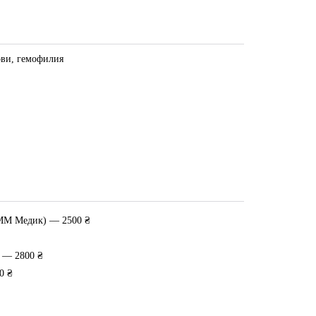
ови, гемофилия
 ММ Медик) — 2500 ₴
 — 2800 ₴
0 ₴