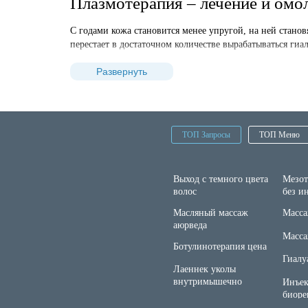
Плазмотерапия – лечение и омо
С годами кожа становится менее упругой, на ней стано
перестает в достаточном количестве вырабатываться гиа
продлить молодость.
Развернуть
Популярностью пользуются инъекции плазмы крови. В о
организма, что приводит к улучшению обменных процес
Кому можно выполнять плазмо
ТОП Запросы
ТОП Меню
Курс может иметь разную продолжительность, ее опре
кожа сухая, шелушится;
Выход с темного цвета
Мезот
волос
без и
растяжки;
Масляный массаж
Масса
солнечные ожоги;
аюрведа
угревая болезнь;
Масса
Ботулинотерапия цена
воспаленные сальные железы.
Гиалу
Лаеннек уколы
Уколы плазмы в лицо также эффективны после выполнен
внутримышечно
Инъе
соблюдайте график, составленный врачом.
биоре
Окрашивание корней
лица