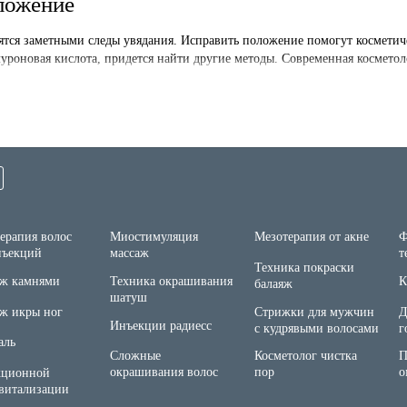
ложение
вятся заметными следы увядания. Исправить положение помогут косметиче
луроновая кислота, придется найти другие методы. Современная космето
снове лечебного метода лежат уколы, которые обогащены тромбоцитами
сов. Увеличивается выработка гиалуроновой кислоты, благодаря которо
лифтинг PRP?
деляет врач на основании диагностики кожных покровов лица. ПРП вып
ерапия волос
Миостимуляция
Мезотерапия от акне
Ф
нъекций
массаж
т
Техника покраски
ж камнями
Техника окрашивания
К
балаяж
шатуш
ж икры ног
Стрижки для мужчин
Д
Инъекции радиесс
с кудрявыми волосами
г
аль
Сложные
Косметолог чистка
П
ного лазерного или химического пилинга. Возможно дополнение в виде 
окрашивания волос
пор
о
кционной
витализации
Цена на покраску
Prp процедура для
Т