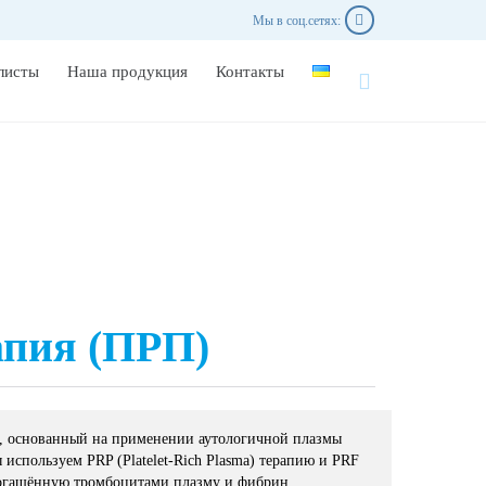

Мы в соц.сетях:
Skip
листы
Наша продукция
Контакты

to
content
апия (ПРП)
, основанный на применении аутологичной плазмы
 используем PRP (Platelet-Rich Plasma) терапию и PRF
 обогащённую тромбоцитами плазму и фибрин.