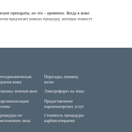
ские препараты, но это – временно. Когда в коже
логия предлагает немало процедур, которые помогут
. После процедуры активизируются внутренние ресурсы
й происходит увлажнение кожи.
олняют при наличии следующих признаков:
отодинамическая
Пересадка луковиц
ерапия кожи
волос
линика лечения акне
Электрофорез на лицо
арсонвализация
Предоставление
оловы
парикмахерских услуг
роцедура по
Стоимость процедуры
других процедур или препаратов. Чтобы был результат,
моложению лица
карбокситерапии
рихология лечение
Eye lift